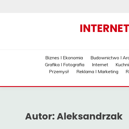
Skip
to
content
INTERNE
Biznes I Ekonomia
Budownictwo I Arc
Grafika I Fotografia
Internet
Kuchn
Przemysł
Reklama I Marketing
R
Autor:
Aleksandrzak