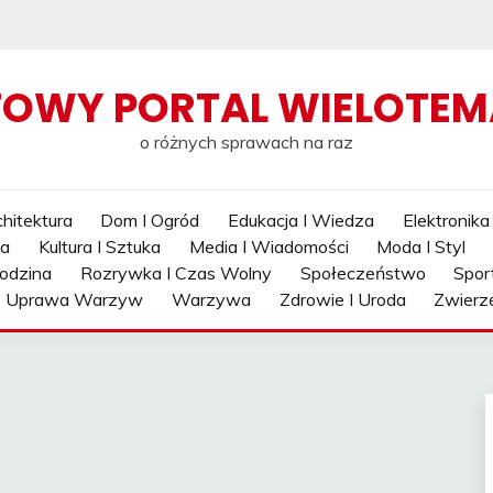
TOWY PORTAL WIELOTE
o różnych sprawach na raz
hitektura
Dom I Ogród
Edukacja I Wiedza
Elektronika
ia
Kultura I Sztuka
Media I Wiadomości
Moda I Styl
odzina
Rozrywka I Czas Wolny
Społeczeństwo
Spor
Uprawa Warzyw
Warzywa
Zdrowie I Uroda
Zwierz