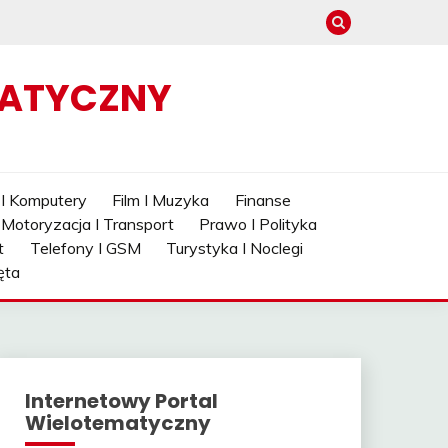
MATYCZNY
 I Komputery
Film I Muzyka
Finanse
Motoryzacja I Transport
Prawo I Polityka
t
Telefony I GSM
Turystyka I Noclegi
ęta
Internetowy Portal
Wielotematyczny