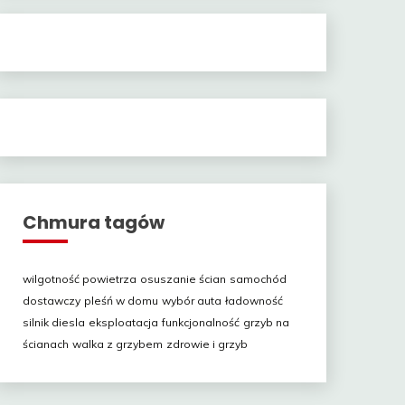
Chmura tagów
wilgotność powietrza
osuszanie ścian
samochód
dostawczy
pleśń w domu
wybór auta
ładowność
silnik diesla
eksploatacja
funkcjonalność
grzyb na
ścianach
walka z grzybem
zdrowie i grzyb