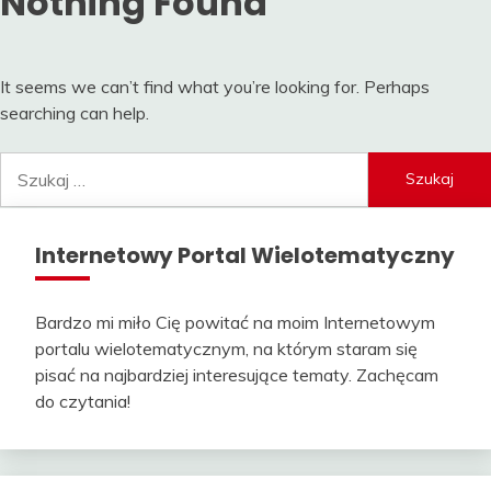
Nothing Found
It seems we can’t find what you’re looking for. Perhaps
searching can help.
Szukaj:
Internetowy Portal Wielotematyczny
Bardzo mi miło Cię powitać na moim Internetowym
portalu wielotematycznym, na którym staram się
pisać na najbardziej interesujące tematy. Zachęcam
do czytania!