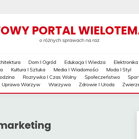
TOWY PORTAL WIELOTE
o różnych sprawach na raz
hitektura
Dom I Ogród
Edukacja I Wiedza
Elektronika
ia
Kultura I Sztuka
Media I Wiadomości
Moda I Styl
odzina
Rozrywka I Czas Wolny
Społeczeństwo
Spor
Uprawa Warzyw
Warzywa
Zdrowie I Uroda
Zwierz
 marketing