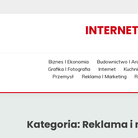
Skip
to
content
INTERNE
Biznes I Ekonomia
Budownictwo I Arc
Grafika I Fotografia
Internet
Kuchn
Przemysł
Reklama I Marketing
R
Kategoria:
Reklama i