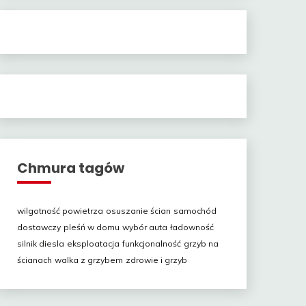
Chmura tagów
wilgotność powietrza
osuszanie ścian
samochód
dostawczy
pleśń w domu
wybór auta
ładowność
silnik diesla
eksploatacja
funkcjonalność
grzyb na
ścianach
walka z grzybem
zdrowie i grzyb