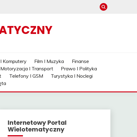
MATYCZNY
 I Komputery
Film I Muzyka
Finanse
Motoryzacja I Transport
Prawo I Polityka
t
Telefony I GSM
Turystyka I Noclegi
ęta
Internetowy Portal
Wielotematyczny