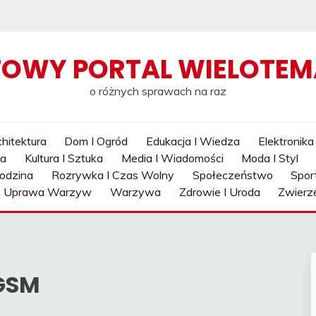
TOWY PORTAL WIELOTE
o różnych sprawach na raz
hitektura
Dom I Ogród
Edukacja I Wiedza
Elektronika
ia
Kultura I Sztuka
Media I Wiadomości
Moda I Styl
odzina
Rozrywka I Czas Wolny
Społeczeństwo
Spor
Uprawa Warzyw
Warzywa
Zdrowie I Uroda
Zwierz
 GSM