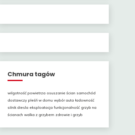
Chmura tagów
wilgotność powietrza
osuszanie ścian
samochód
dostawczy
pleśń w domu
wybór auta
ładowność
silnik diesla
eksploatacja
funkcjonalność
grzyb na
ścianach
walka z grzybem
zdrowie i grzyb