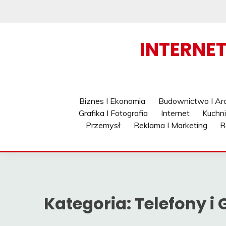
Skip
to
content
INTERNE
Biznes I Ekonomia
Budownictwo I Arc
Grafika I Fotografia
Internet
Kuchn
Przemysł
Reklama I Marketing
R
Kategoria:
Telefony i