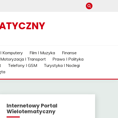
MATYCZNY
 I Komputery
Film I Muzyka
Finanse
Motoryzacja I Transport
Prawo I Polityka
t
Telefony I GSM
Turystyka I Noclegi
ęta
Internetowy Portal
Wielotematyczny